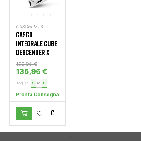
CASCHI MTB
CASCO
INTEGRALE CUBE
DESCENDER X
169,95 €
135,96 €
Taglie:
S
M
L
Pronta Consegna