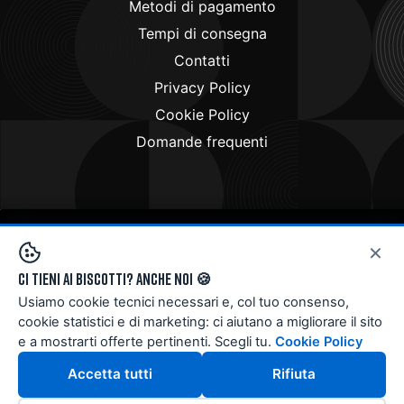
Metodi di pagamento
Tempi di consegna
Contatti
Privacy Policy
Cookie Policy
Domande frequenti
×
Copyright © 2024
Doctorbike.it
. All rights reserved
Ci tieni ai biscotti? Anche noi 🍪
Usiamo cookie tecnici necessari e, col tuo consenso,
cookie statistici e di marketing: ci aiutano a migliorare il sito
e a mostrarti offerte pertinenti. Scegli tu.
Cookie Policy
Accetta tutti
Rifiuta