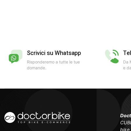
Scrivici su Whatsapp
Te
Risponderemo a tutte le tue
Da M
domande.
e da
Doct
CUBE
bike