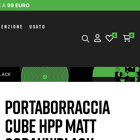
I A
99 EURO
TENZIONE
USATO
0
0
LACK
PORTABORRACCIA
CUBE HPP MATT