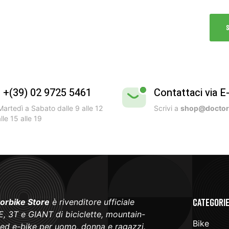
l +(39) 02 9725 5461
Contattaci via E
artedì a Sabato dalle 9 alle 12
Scrivi a
shop@doctorb
lle 15 alle 19
Categori
orbike Store
è rivenditore ufficiale
, 3T e GIANT di biciclette, mountain-
Bike
 ed e-bike per uomo, donna e ragazzi.