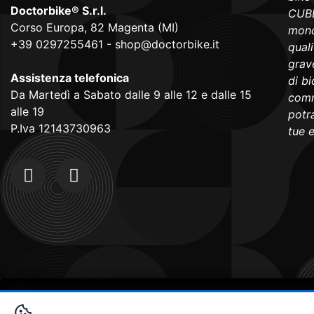
Doctorbike® S.r.l.
CUBE
Corso Europa, 82 Magenta (MI)
mond
+39 0297255461
-
shop@doctorbike.it
qual
grave
Assistenza telefonica
di b
Da Martedì a Sabato dalle 9 alle 12 e dalle 15
comm
alle 19
potra
P.Iva 12143730963
tue 
Copyright © 2024
Doctorbike.it
. All rights reserved