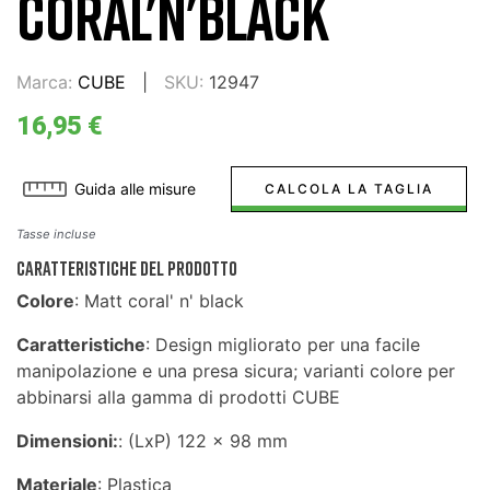
CORAL'N'BLACK
Marca:
CUBE
SKU:
12947
16,95 €
Guida alle misure
CALCOLA LA TAGLIA
Tasse incluse
CARATTERISTICHE DEL PRODOTTO
Colore
: Matt coral' n' black
Caratteristiche
: Design migliorato per una facile
manipolazione e una presa sicura; varianti colore per
abbinarsi alla gamma di prodotti CUBE
Dimensioni:
: (LxP) 122 x 98 mm
Materiale
: Plastica