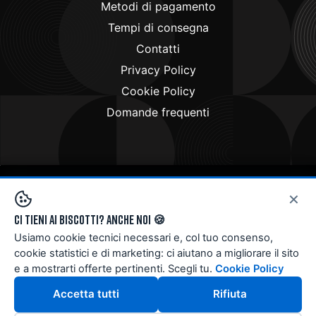
Metodi di pagamento
Tempi di consegna
Contatti
Privacy Policy
Cookie Policy
Domande frequenti
×
Copyright © 2024
Doctorbike.it
. All rights reserved
Ci tieni ai biscotti? Anche noi 🍪
Usiamo cookie tecnici necessari e, col tuo consenso,
cookie statistici e di marketing: ci aiutano a migliorare il sito
e a mostrarti offerte pertinenti. Scegli tu.
Cookie Policy
Accetta tutti
Rifiuta