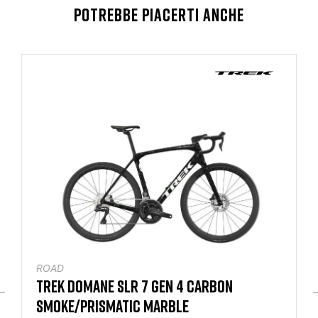
POTREBBE PIACERTI ANCHE
ROAD
 CARBON
GIANT TCR ADVANCED PRO 0 D
E
4.949,25 €
6.599,00 €