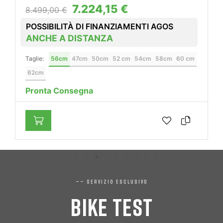
POSSIBILITÀ DI FINANZIAMENT
ANCHE A DISTANZA
MENTI AGOS
Taglie:
L
M
ML
S
XL
XS
54cm
58cm
60 cm
Pronta Consegna
—— SERVIZIO ESCLUSIVO
BIKE TEST