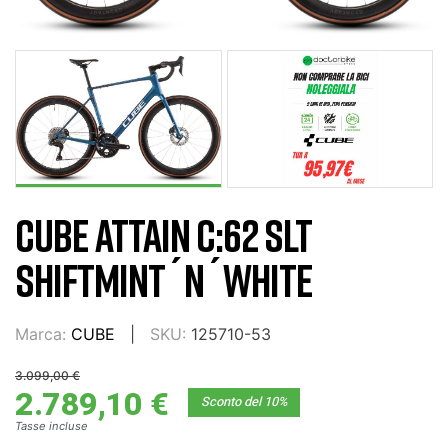
CUBE ATTAIN C:62 SLT
SHIFTMINT´N´WHITE
Marca:
CUBE
SKU:
125710-53
3.099,00 €
2.789,10 €
Sconto del 10%
Tasse incluse