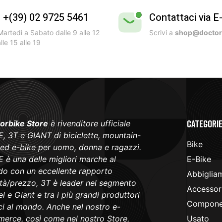
l +(39) 02 9725 5461
Contattaci via E
artedì a Sabato dalle 9 alle 12
Scrivi a
shop@doctorb
lle 15 alle 19
Categori
orbike Store
è rivenditore ufficiale
, 3T e GIANT di biciclette, mountain-
Bike
 ed e-bike per uomo, donna e ragazzi.
 è una delle migliori marche al
E-Bike
o con un eccellente rapporto
Abbiglia
ità/prezzo, 3T è leader nel segmento
Accessori
l e Giant e tra i più grandi produttori
Componen
ici al mondo. Anche nel nostro e-
erce, così come nel nostro Store,
Usato