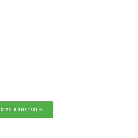
ERVIZIO ESCLUSIVO
IKE TEST
 l’esperienza
a la bici per uno o più giorni prima
acquisto.
SCOPRI IL BIKE TEST