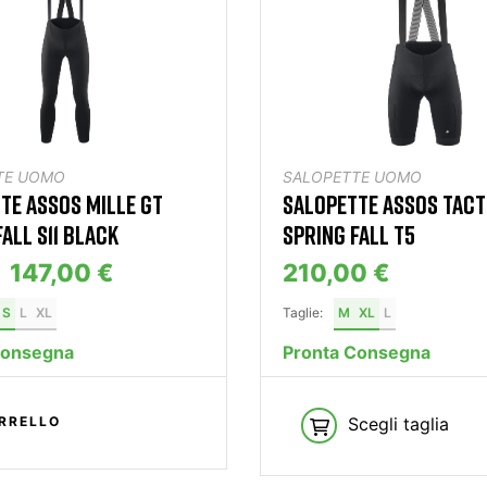
TE UOMO
SALOPETTE UOMO
TE ASSOS MILLE GT
SALOPETTE ASSOS TACT
ALL S11 BLACK
SPRING FALL T5
147,00 €
210,00 €
S
L
XL
Taglie:
M
XL
L
Consegna
Pronta Consegna
Scegli taglia
RRELLO