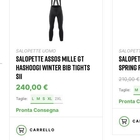
SALOPETTE UOMO
SALOPET
SALOPETTE ASSOS MILLE GT
SALOPET
HASHOOGI WINTER BIB TIGHTS
SPRING F
S11
210,00 €
240,00 €
Taglie:
M
Taglie:
L
M
S
XL
2XL
Pronta 
Pronta Consegna
CA
CARRELLO