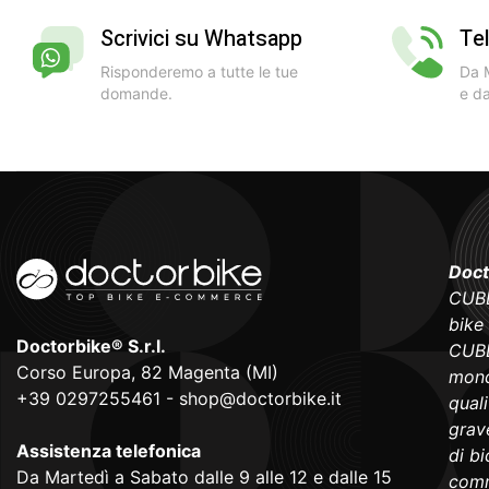
Scrivici su Whatsapp
Te
Risponderemo a tutte le tue
Da M
domande.
e da
Doct
CUBE
bike
Doctorbike® S.r.l.
CUBE
Corso Europa, 82 Magenta (MI)
mond
+39 0297255461
-
shop@doctorbike.it
qual
grave
Assistenza telefonica
di b
Da Martedì a Sabato dalle 9 alle 12 e dalle 15
comm