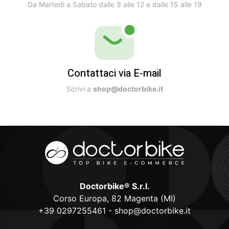
Da Martedì a Sabato dalle 9 alle 12 e dalle 15 alle 19
Contattaci via E-mail
Scrivi a
shop@doctorbike.it
Doctorbike® S.r.l.
Corso Europa, 82 Magenta (MI)
+39 0297255461
-
shop@doctorbike.it