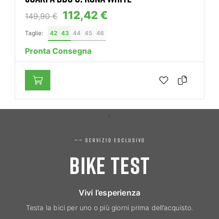
112,42 €
149,90 €
Taglie:
42
43
44
45
46
Pronta Consegna
—— SERVIZIO ESCLUSIVO
BIKE TEST
Vivi l’esperienza
Testa la bici per uno o più giorni prima dell’acquisto.