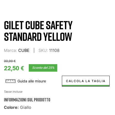
GILET CUBE SAFETY
STANDARD YELLOW
Marca:
CUBE
SKU:
11108
30,00 €
22,50 €
Sconto del 25%
Guida alle misure
CALCOLA LA TAGLIA
Tasse incluse
INFORMAZIONI SUL PRODOTTO
Colore:
Giallo