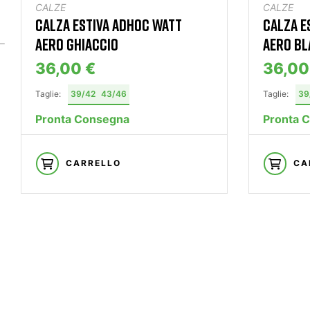
CALZE
CALZE
CALZA ESTIVA ADHOC WATT
CALZA E
AERO GHIACCIO
AERO BL
36,00 €
36,00
Taglie:
39/42
43/46
Taglie:
39
Pronta Consegna
Pronta 
CARRELLO
CA