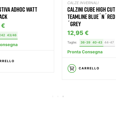
CALZE INVERNALI
STIVA ADHOC WATT
CALZINI CUBE HIGH CUT
ACK
TEAMLINE BLUE´N´RED
´GREY
 €
12,95 €
/42
43/46
Taglie:
36-39
40-43
44-47
Consegna
Pronta Consegna
RRELLO
CARRELLO
—— S