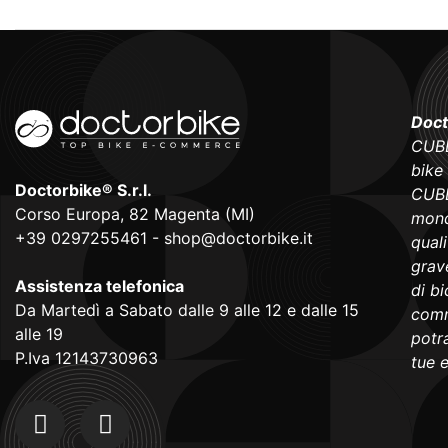
Doct
CUBE
bike
Doctorbike® S.r.l.
CUBE
Corso Europa, 82 Magenta (MI)
mond
+39 0297255461
-
shop@doctorbike.it
qual
grave
Assistenza telefonica
di b
Da Martedì a Sabato dalle 9 alle 12 e dalle 15
comm
alle 19
potra
P.Iva 12143730963
tue 