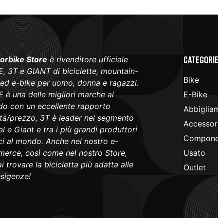
Categori
orbike Store
è rivenditore ufficiale
, 3T e GIANT di biciclette, mountain-
Bike
 ed e-bike per uomo, donna e ragazzi.
 è una delle migliori marche al
E-Bike
o con un eccellente rapporto
Abbiglia
ità/prezzo, 3T è leader nel segmento
Accessori
l e Giant e tra i più grandi produttori
Componen
ici al mondo. Anche nel nostro e-
erce, così come nel nostro Store,
Usato
i trovare la bicicletta più adatta alle
Outlet
esigenze!