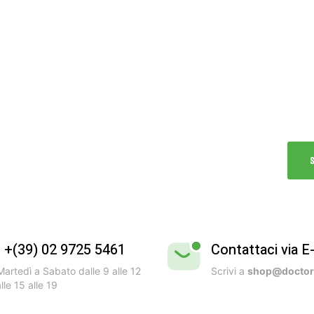
B
Vivi
Test
dell’
l +(39) 02 9725 5461
Contattaci via E
artedì a Sabato dalle 9 alle 12
Scrivi a
shop@doctorb
lle 15 alle 19