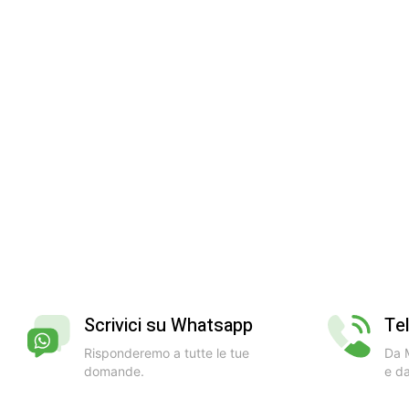
Scrivici su Whatsapp
Te
Risponderemo a tutte le tue
Da M
domande.
e da