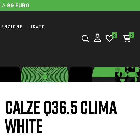
I A
99 EURO
TENZIONE
USATO
0
0
CALZE Q36.5 CLIMA
WHITE