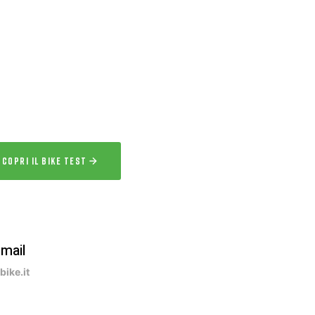
IKE TEST
 l’esperienza
a la bici per uno o più giorni prima
acquisto.
SCOPRI IL BIKE TEST
-mail
ike.it