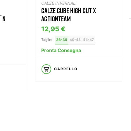
CALZE INVERNALI
CALZE CUBE HIGH CUT X
´N
ACTIONTEAM
12,95 €
Taglie:
36-39
40-43
44-47
Pronta Consegna
CARRELLO
ERVIZIO ESCLUSIVO