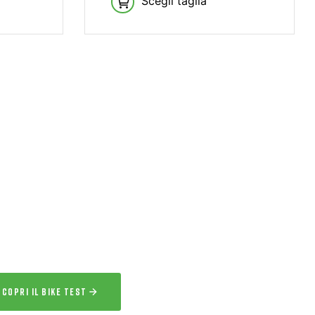
Scegli taglia
ERVIZIO ESCLUSIVO
IKE TEST
 l’esperienza
a la bici per uno o più giorni prima
acquisto.
SCOPRI IL BIKE TEST