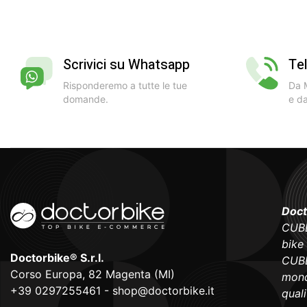
Scrivici su Whatsapp
Te
Risponderemo a tutte le tue
Da M
domande.
e da
Doct
CUBE
bike
Doctorbike® S.r.l.
CUBE
Corso Europa, 82 Magenta (MI)
mond
+39 0297255461
-
shop@doctorbike.it
qual