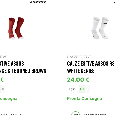
TIVE
CALZE ESTIVE
STIVE ASSOS
CALZE ESTIVE ASSOS RS 
CE S11 BURNED BROWN
WHITE SERIES
 €
24,00 €
0
Taglie:
I
II
0
Consegna
Pronta Consegna