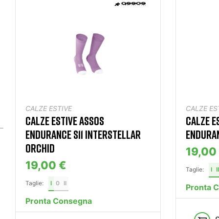
CALZE ESTIVE
CALZE ES
CALZE ESTIVE ASSOS
CALZE E
ENDURANCE S11 INTERSTELLAR
ENDURAN
ORCHID
19,00
19,00 €
Taglie:
I
II
Taglie:
I
0
II
Pronta 
Pronta Consegna