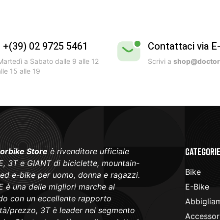
l +(39) 02 9725 5461
Contattaci via E
artedì a Sabato dalle 9 alle 12
Scrivi a
shop@doctorb
lle 15 alle 19
Categori
orbike Store
è rivenditore ufficiale
, 3T e GIANT di biciclette, mountain-
Bike
 ed e-bike per uomo, donna e ragazzi.
 è una delle migliori marche al
E-Bike
o con un eccellente rapporto
Abbiglia
ità/prezzo, 3T è leader nel segmento
Accessori