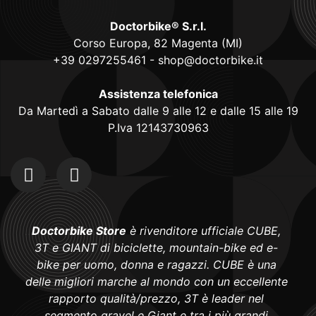
Doctorbike® S.r.l.
Corso Europa, 82 Magenta (MI)
+39 0297255461
-
shop@doctorbike.it
Assistenza telefonica
Da Martedì a Sabato dalle 9 alle 12 e dalle 15 alle 19
P.Iva 12143730963
Doctorbike Store
è rivenditore ufficiale CUBE,
3T e GIANT di biciclette, mountain-bike ed e-
bike per uomo, donna e ragazzi. CUBE è una
delle migliori marche al mondo con un eccellente
rapporto qualità/prezzo, 3T è leader nel
segmento gravel e Giant e tra i più grandi