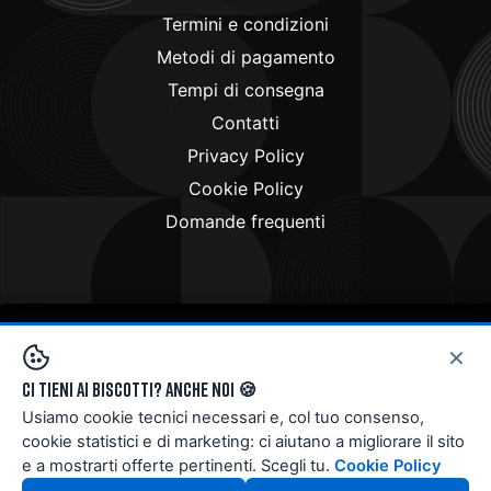
Termini e condizioni
Metodi di pagamento
Tempi di consegna
Contatti
Privacy Policy
Cookie Policy
Domande frequenti
×
Copyright © 2024
Doctorbike.it
. All rights reserved
Ci tieni ai biscotti? Anche noi 🍪
Usiamo cookie tecnici necessari e, col tuo consenso,
cookie statistici e di marketing: ci aiutano a migliorare il sito
e a mostrarti offerte pertinenti. Scegli tu.
Cookie Policy