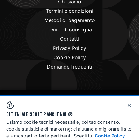
Chi siamo
Termini e condizioni
Metodi di pagamento
Tempi di consegna
Contatti
Privacy Policy
Cookie Policy
Domande frequenti
×
Copyright © 2024
Doctorbike.it
. All rights reserved
Ci tieni ai biscotti? Anche noi 🍪
Usiamo cookie tecnici necessari e, col tuo consenso,
cookie statistici e di marketing: ci aiutano a migliorare il sito
e a mostrarti offerte pertinenti. Scegli tu.
Cookie Policy