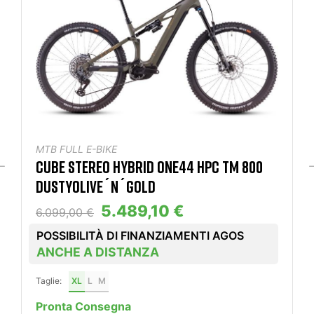
MTB FULL E-BIKE
CUBE STEREO HYBRID ONE44 HPC TM 800
DUSTYOLIVE´N´GOLD
5.489,10 €
6.099,00 €
POSSIBILITÀ DI FINANZIAMENTI AGOS
ANCHE A DISTANZA
Taglie:
XL
L
M
Pronta Consegna