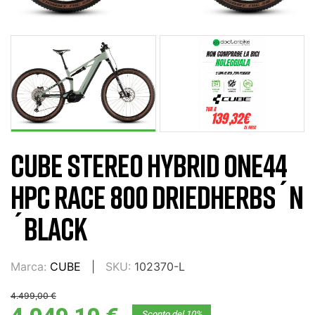
CUBE STEREO HYBRID ONE44
HPC RACE 800 DRIEDHERBS´N
´BLACK
Marca:
CUBE
SKU:
102370-L
4.499,00 €
Sconto del 10%