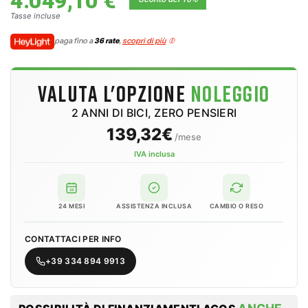
4.049,10 €
Tasse incluse
paga fino a
36 rate
,
scopri di più
VALUTA L'OPZIONE
NOLEGGIO
2 ANNI DI BICI, ZERO PENSIERI
139,32€
/mese
IVA inclusa
24
24 MESI
ASSISTENZA INCLUSA
CAMBIO O RESO
CONTATTACI PER INFO
+39 334 894 9913