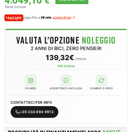
4.049,10 €
Tasse incluse
paga fino a
36 rate
,
scopri di più
VALUTA L'OPZIONE
NOLEGGIO
2 ANNI DI BICI, ZERO PENSIERI
139,32€
/mese
IVA inclusa
24
24 MESI
ASSISTENZA INCLUSA
CAMBIO O RESO
CONTATTACI PER INFO
+39 334 894 9913