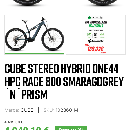
CUBE STEREO HYBRID ONE44
HPC RACE 800 SMARAGDGREY
´N´PRISM
Marca:
CUBE
SKU:
102360-M
4.499,00 €
Sconto del 10%