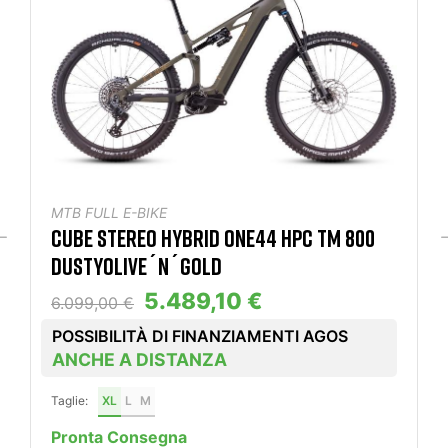
MTB FULL E-BIKE
CUBE STEREO HYBRID ONE44 HPC TM 800
DUSTYOLIVE´N´GOLD
5.489,10 €
6.099,00 €
POSSIBILITÀ DI FINANZIAMENTI AGOS
ANCHE A DISTANZA
Taglie:
XL
L
M
Pronta Consegna