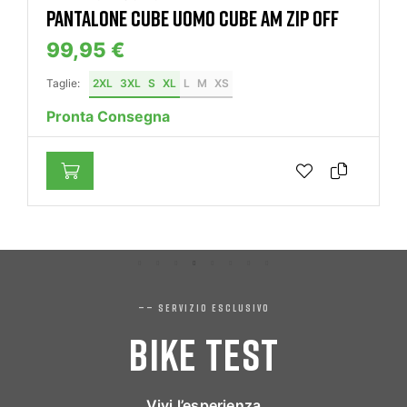
PANTALONE CUBE UOMO CUBE AM ZIP OFF
99,95 €
Taglie:
2XL
3XL
S
XL
L
M
XS
Pronta Consegna
—— SERVIZIO ESCLUSIVO
BIKE TEST
Vivi l’esperienza