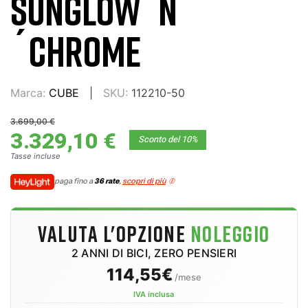
SUNGLOW´N
´CHROME
Marca:
CUBE
SKU:
112210-50
3.699,00 €
3.329,10 €
Sconto del 10%
Tasse incluse
paga fino a
36 rate
,
scopri di più
VALUTA L'OPZIONE
NOLEGGIO
2 ANNI DI BICI, ZERO PENSIERI
114,55€
/mese
IVA inclusa