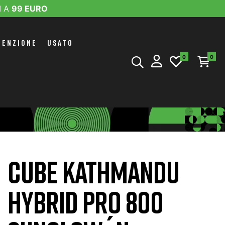
I A
99 EURO
TENZIONE
USATO
0
0
CUBE KATHMANDU
HYBRID PRO 800