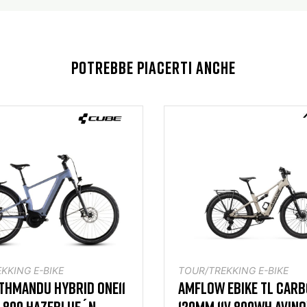
POTREBBE PIACERTI ANCHE
KKING E-BIKE
TOUR/TREKKING E-BIKE
THMANDU HYBRID ONE11
AMFLOW EBIKE TL CARBO
 800 HAZEBLUE´N
120MM 11V 800WH AVIN