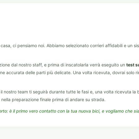
asa, ci pensiamo noi. Abbiamo selezionato corrieri affidabili e un sis
ione dal nostro staff, e prima di inscatolarla verrà eseguito un
test s
e accurata delle parti più delicate. Una volta ricevuta, dovrai solo r
l nostro team ti seguirà durante tutte le fasi e, una volta ricevuta la bi
e nella preparazione finale prima di andare su strada.
o: è il primo vero contatto con la tua nuova bici, e vogliamo che sia 