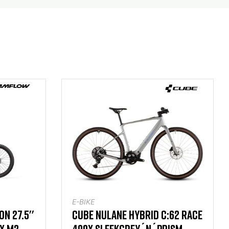
E-BIKE
N 27.5''
CUBE NULANE HYBRID C:62 RACE
OX M2
400X SLEEKGREY´N´PRISM