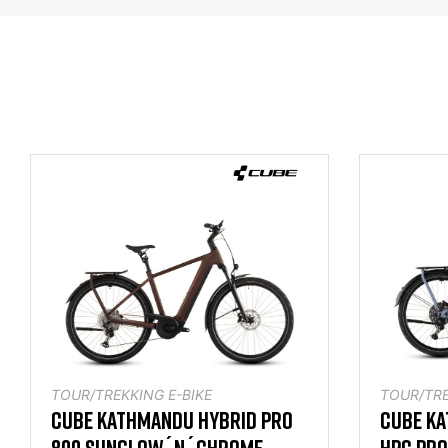
TOUR/TREKKING E-BIKE
TOUR/TRE
CUBE KATHMANDU HYBRID PRO
CUBE KA
800 SUNGLOW´N´CHROME
HPC PRO