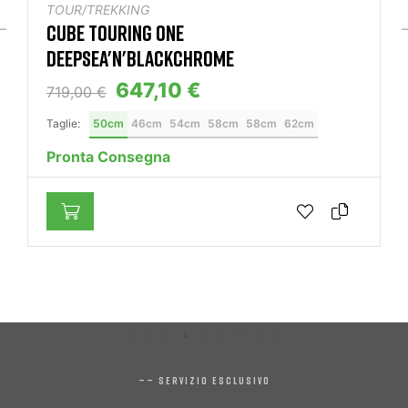
TOUR/TREKKING
TREK FX SPORT SL 4 MATTE ONYX CARBON
1.539,00 €
POSSIBILITÀ DI FINANZIAMENTI AGOS
ANCHE A DISTANZA
Taglie:
L
M
S
Prenotabile
—— SERVIZIO ESCLUSIVO