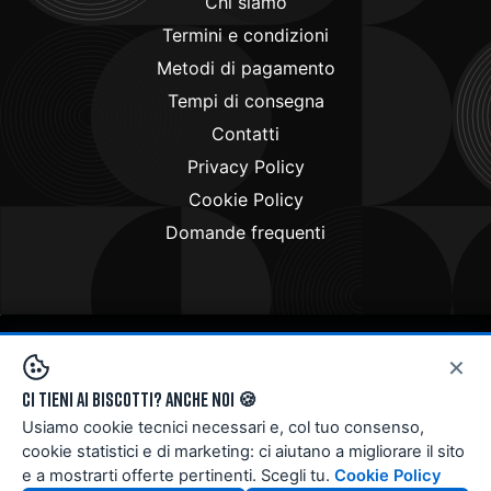
Chi siamo
Termini e condizioni
Metodi di pagamento
Tempi di consegna
Contatti
Privacy Policy
Cookie Policy
Domande frequenti
×
Copyright © 2024
Doctorbike.it
. All rights reserved
Ci tieni ai biscotti? Anche noi 🍪
Usiamo cookie tecnici necessari e, col tuo consenso,
cookie statistici e di marketing: ci aiutano a migliorare il sito
e a mostrarti offerte pertinenti. Scegli tu.
Cookie Policy