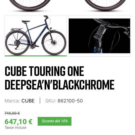
CUBE TOURING ONE
DEEPSEA'N'BLACKCHROME
Marca:
CUBE
SKU:
862100-50
719,00 €
647,10 €
Sconto del 10%
Tasse incluse