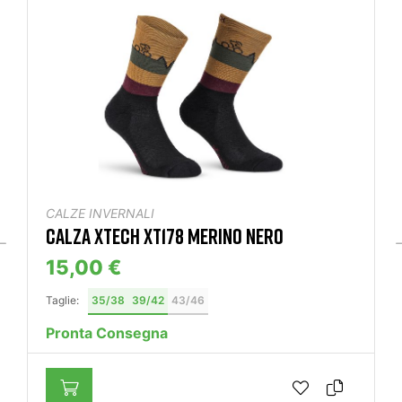
CALZE INVERNALI
CALZA XTECH XT178 MERINO NERO
15,00 €
Taglie:
35/38
39/42
43/46
Pronta Consegna