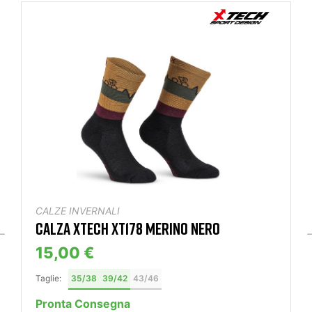
CALZE INVERNALI
CALZA XTECH XT178 MERINO NERO
15,00 €
Taglie:
35/38
39/42
43/46
Pronta Consegna