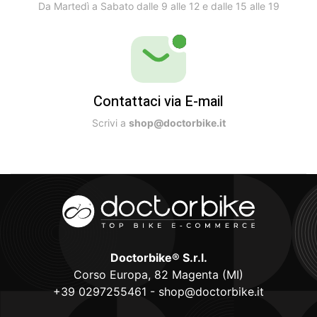
Da Martedì a Sabato dalle 9 alle 12 e dalle 15 alle 19
Contattaci via E-mail
Scrivi a
shop@doctorbike.it
Doctorbike® S.r.l.
Corso Europa, 82 Magenta (MI)
+39 0297255461
-
shop@doctorbike.it