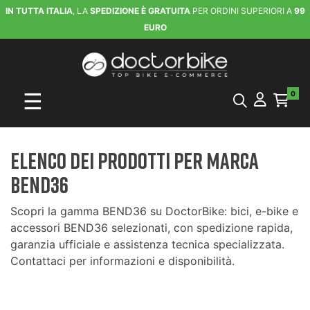
IN TUTTA ITALIA
, LA
SPEDIZIONE È GRATUITA
PER ORDINI SUPERIORI A
99
EURO
navigazione Toggle
☰
0
Elenco dei prodotti per marca
BEND36
Scopri la gamma BEND36 su DoctorBike: bici, e-bike e
accessori BEND36 selezionati, con spedizione rapida,
garanzia ufficiale e assistenza tecnica specializzata.
Contattaci per informazioni e disponibilità.