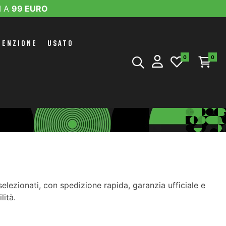
I A
99 EURO
TENZIONE
USATO
0
0
lezionati, con spedizione rapida, garanzia ufficiale e
lità.