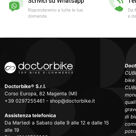
Scrivici su Whatsapp
Te
Risponderemo a tutte le tue
Da M
domande.
e da
Doct
CUBE
bike
Doctorbike® S.r.l.
CUBE
Corso Europa, 82 Magenta (MI)
mond
+39 0297255461
-
shop@doctorbike.it
qual
grave
Assistenza telefonica
di b
Da Martedì a Sabato dalle 9 alle 12 e dalle 15
comm
alle 19
potra