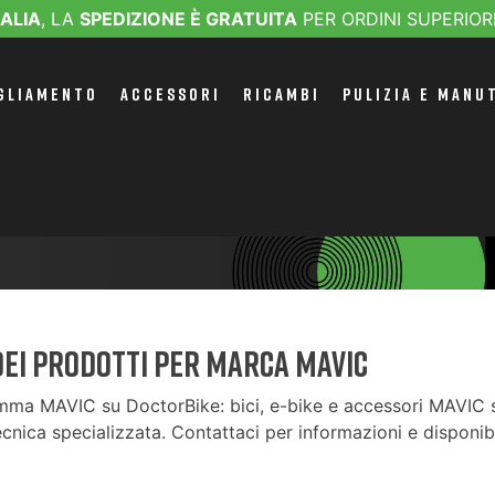
TALIA
, LA
SPEDIZIONE È GRATUITA
PER ORDINI SUPERIOR
GLIAMENTO
ACCESSORI
RICAMBI
PULIZIA E MANU
dei prodotti per marca MAVIC
mma MAVIC su DoctorBike: bici, e-bike e accessori MAVIC se
cnica specializzata. Contattaci per informazioni e disponibi