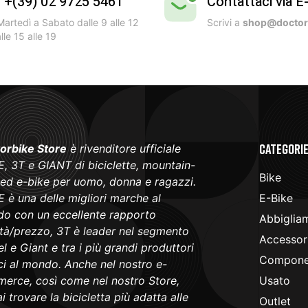
l +(39) 02 9725 5461
Contattaci via E
artedì a Sabato dalle 9 alle 12
Scrivi a
shop@doctorb
lle 15 alle 19
Categori
orbike Store
è rivenditore ufficiale
, 3T e GIANT di biciclette, mountain-
Bike
 ed e-bike per uomo, donna e ragazzi.
 è una delle migliori marche al
E-Bike
o con un eccellente rapporto
Abbiglia
ità/prezzo, 3T è leader nel segmento
Accessori
l e Giant e tra i più grandi produttori
Componen
ici al mondo. Anche nel nostro e-
erce, così come nel nostro Store,
Usato
i trovare la bicicletta più adatta alle
Outlet