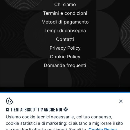
Chi siamo
Termini e condizioni
Metodi di pagamento
Tempi di consegna
Contatti
Privacy Policy
Cookie Policy
Domande frequenti
×
Copyright © 2024
Doctorbike.it
. All rights reserved
Ci tieni ai biscotti? Anche noi 🍪
Usiamo cookie tecnici necessari e, col tuo consenso,
cookie statistici e di marketing: ci aiutano a migliorare il sito
e a mostrarti offerte pertinenti. Scegli tu.
Cookie Policy