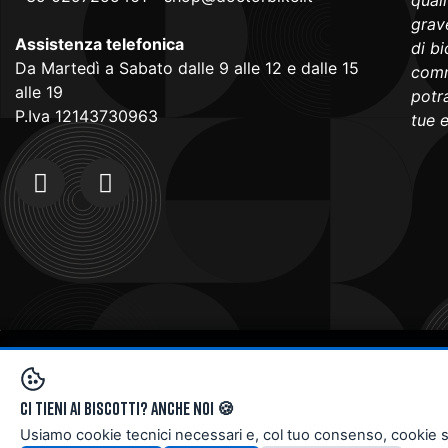
qual
grave
Assistenza telefonica
di b
Da Martedì a Sabato dalle 9 alle 12 e dalle 15
comm
alle 19
potra
P.Iva 12143730963
tue 
Copyright © 2024
Doctorbike.it
. All rights reserved
Ci tieni ai biscotti? Anche noi 🍪
Usiamo cookie tecnici necessari e, col tuo consenso, cookie stati