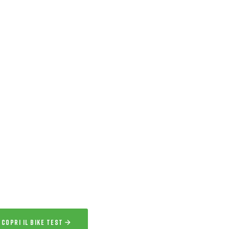
ERVIZIO ESCLUSIVO
IKE TEST
 l’esperienza
a la bici per uno o più giorni prima
acquisto.
SCOPRI IL BIKE TEST