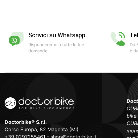
Scrivici su Whatsapp
Te
Risponderemo a tutte le tue
Da M
domande.
e da
Doct
CUBE
bike
Doctorbike® S.r.l.
CUBE
Corso Europa, 82 Magenta (MI)
mond
+39 0297255461
-
shop@doctorbike.it