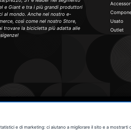
ità/prezzo, 3T è leader nel segmento
Accessori
l e Giant e tra i più grandi produttori
Componen
ici al mondo. Anche nel nostro e-
erce, così come nel nostro Store,
Usato
i trovare la bicicletta più adatta alle
Outlet
esigenze!
stici e di marketing: ci aiutano a migliorare il sito e a mostrarti o