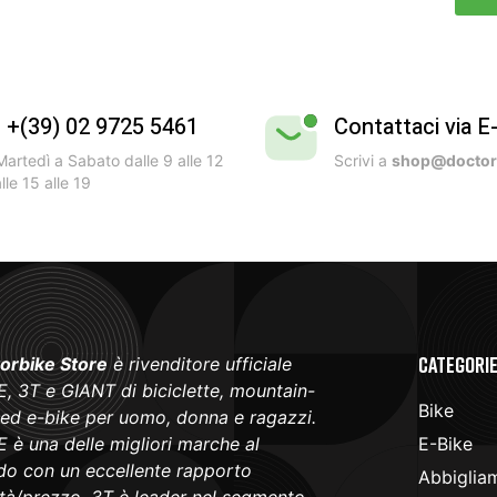
l +(39) 02 9725 5461
Contattaci via E
artedì a Sabato dalle 9 alle 12
Scrivi a
shop@doctorb
lle 15 alle 19
Categori
orbike Store
è rivenditore ufficiale
, 3T e GIANT di biciclette, mountain-
Bike
 ed e-bike per uomo, donna e ragazzi.
 è una delle migliori marche al
E-Bike
o con un eccellente rapporto
Abbiglia