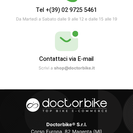
Tel +(39) 02 9725 5461
Da Martedì a Sabato dalle 9 alle 12 e dalle 15 alle 19
Contattaci via E-mail
Scrivi a
shop@doctorbike.it
Doctorbike® S.r.l.
Corso Europa, 82 Magenta (MI)