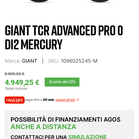
GIANT TCR ADVANCED PRO 0
DI2 MERCURY
Marca:
GIANT
SKU:
1096025245-M
6.599,00 €
4.949,25 €
Sconto del 25%
Tasse incluse
paga fino a
36 rate
,
scopri di più
POSSIBILITÀ DI FINANZIAMENTI AGOS
ANCHE A DISTANZA
SIMULAZIONE
CONTATTACI PER UNA