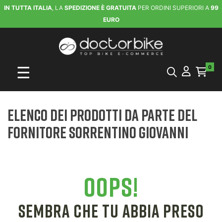
IN TUTTA ITALIA
, LA
SPEDIZIONE È GRATUITA
PER ORDINI SUPERIORI A
99
EURO
navigazione Toggle
☰
0
Elenco dei prodotti da parte del
fornitore SORRENTINO GIOVANNI
OOPS!
SEMBRA CHE TU ABBIA PRESO