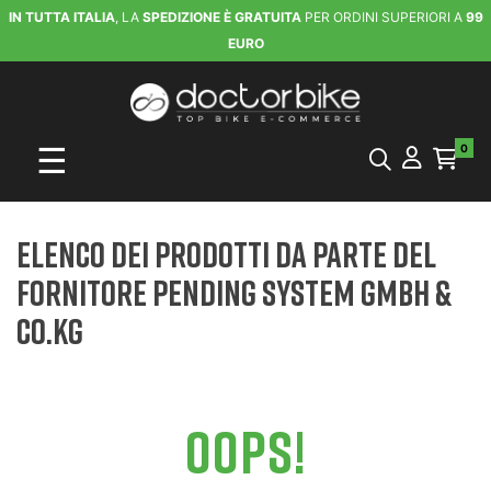
IN TUTTA ITALIA
, LA
SPEDIZIONE È GRATUITA
PER ORDINI SUPERIORI A
99
EURO
navigazione Toggle
☰
0
Elenco dei prodotti da parte del
fornitore PENDING SYSTEM GMBH &
CO.KG
OOPS!