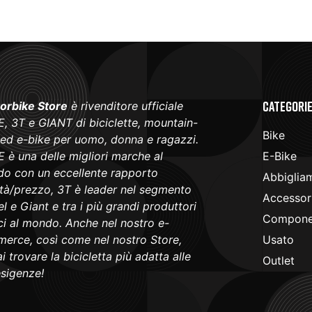
Categori
orbike Store
è rivenditore ufficiale
, 3T e GIANT di biciclette, mountain-
Bike
 ed e-bike per uomo, donna e ragazzi.
 è una delle migliori marche al
E-Bike
o con un eccellente rapporto
Abbiglia
ità/prezzo, 3T è leader nel segmento
Accessori
l e Giant e tra i più grandi produttori
Componen
ici al mondo. Anche nel nostro e-
erce, così come nel nostro Store,
Usato
i trovare la bicicletta più adatta alle
Outlet
esigenze!