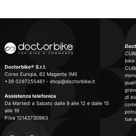
Doct
CUBE
bike
Doctorbike® S.r.l.
CUBE
Corso Europa, 82 Magenta (MI)
mond
+39 0297255461
-
shop@doctorbike.it
qual
grave
Assistenza telefonica
di b
Da Martedì a Sabato dalle 9 alle 12 e dalle 15
comm
alle 19
potra
P.Iva 12143730963
tue 