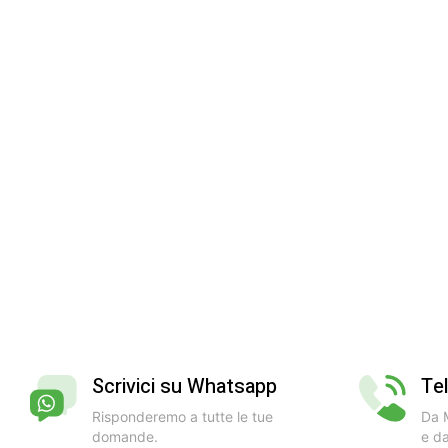
Scrivici su Whatsapp
Te
Risponderemo a tutte le tue
Da M
domande.
e da