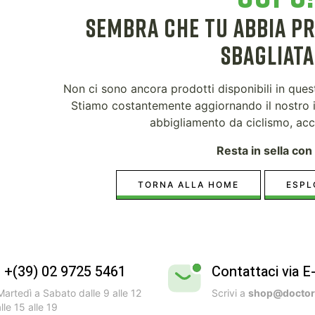
SEMBRA CHE TU ABBIA P
SBAGLIATA.
Non ci sono ancora prodotti disponibili in que
Stiamo costantemente aggiornando il nostro i
abbigliamento da ciclismo, acc
Resta in sella con 
TORNA ALLA HOME
ESPL
l +(39) 02 9725 5461
Contattaci via E
artedì a Sabato dalle 9 alle 12
Scrivi a
shop@doctorb
lle 15 alle 19