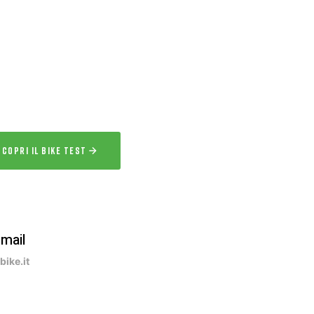
IKE TEST
 l’esperienza
a la bici per uno o più giorni prima
acquisto.
SCOPRI IL BIKE TEST
-mail
ike.it