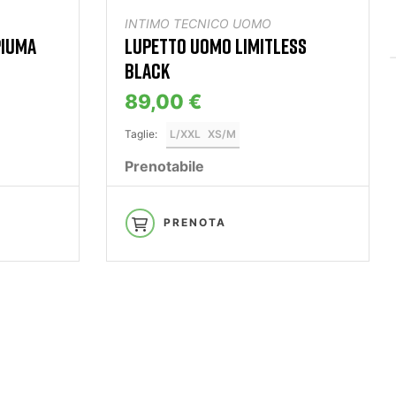
INTIMO TECNICO UOMO
PIUMA
LUPETTO UOMO LIMITLESS
BLACK
89,00 €
Taglie:
L/XXL
XS/M
Prenotabile
PRENOTA
ERVIZIO ESCLUSIVO