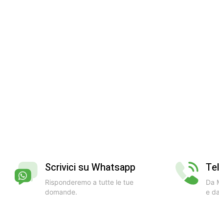
Scrivici su Whatsapp
Te
Risponderemo a tutte le tue
Da M
domande.
e da