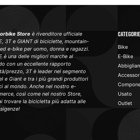
Categori
orbike Store
è rivenditore ufficiale
, 3T e GIANT di biciclette, mountain-
Bike
 ed e-bike per uomo, donna e ragazzi.
 è una delle migliori marche al
E-Bike
o con un eccellente rapporto
Abbiglia
ità/prezzo, 3T è leader nel segmento
Accessori
l e Giant e tra i più grandi produttori
Componen
ici al mondo. Anche nel nostro e-
erce, così come nel nostro Store,
Usato
i trovare la bicicletta più adatta alle
Outlet
esigenze!