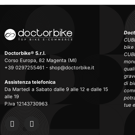
Doct
CUBE
bike
Doctorbike® S.r.l.
CUBE
Corso Europa, 82 Magenta (MI)
mond
+39 0297255461
-
shop@doctorbike.it
qual
grave
Assistenza telefonica
di b
Da Martedì a Sabato dalle 9 alle 12 e dalle 15
comm
alle 19
potra
P.Iva 12143730963
tue 