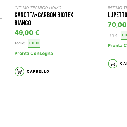
INTIMO TECNICO UOMO
INTIMO 
CANOTTA+CARBON BIOTEX
LUPETTO
BIANCO
70,00
49,00 €
Taglie:
I
II
Taglie:
I
II
III
Pronta 
Pronta Consegna
CA
CARRELLO