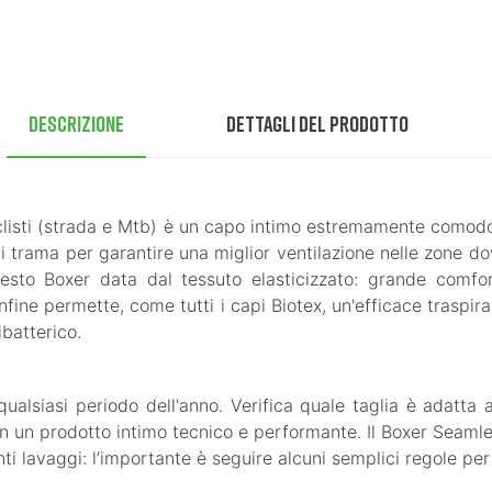
Descrizione
Dettagli del prodotto
clisti (strada e Mtb) è un capo intimo estremamente comodo,
ti trama per garantire una miglior ventilazione nelle zone d
uesto Boxer data dal tessuto elasticizzato: grande comfo
 infine permette, come tutti i capi Biotex, un'efficace trasp
ibatterico.
alsiasi periodo dell'anno. Verifica quale taglia è adatta a 
con un prodotto intimo tecnico e performante. Il Boxer Seamles
ti lavaggi: l’importante è seguire alcuni semplici regole per