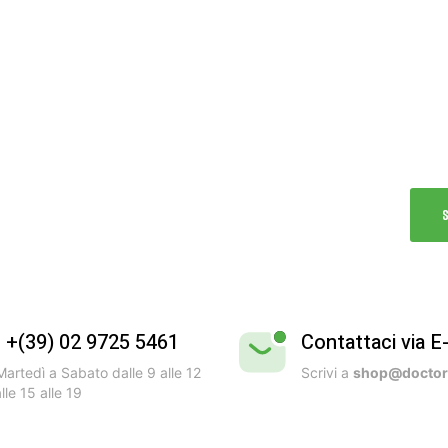
B
Vivi
Test
dell’
l +(39) 02 9725 5461
Contattaci via E
artedì a Sabato dalle 9 alle 12
Scrivi a
shop@doctorb
lle 15 alle 19