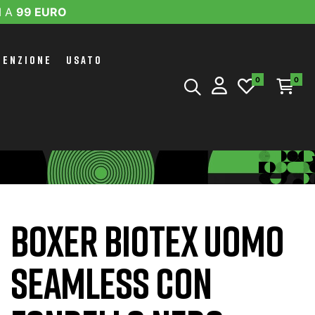
I A
99 EURO
TENZIONE
USATO
0
0
O
BOXER BIOTEX UOMO
SEAMLESS CON