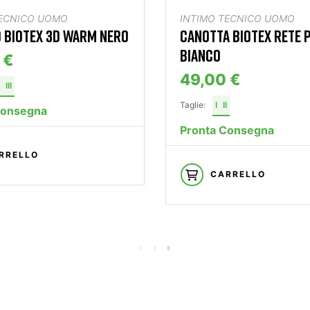
TECNICO UOMO
INTIMO TECNICO UOMO
 BIOTEX 3D WARM NERO
CANOTTA BIOTEX RETE 
BIANCO
 €
49,00 €
III
Taglie:
I
II
Consegna
Pronta Consegna
RRELLO
CARRELLO
—— S