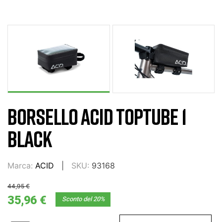
BORSELLO ACID TOPTUBE 1
BLACK
Marca:
ACID
SKU:
93168
44,95 €
35,96 €
Sconto del 20%