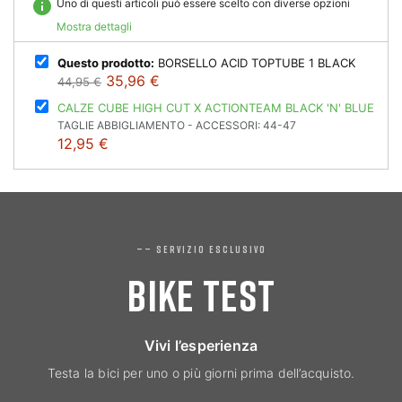
info
Uno di questi articoli può essere scelto con diverse opzioni
Mostra dettagli
Questo prodotto:
BORSELLO ACID TOPTUBE 1 BLACK
35,96 €
44,95 €
CALZE CUBE HIGH CUT X ACTIONTEAM BLACK 'N' BLUE
TAGLIE ABBIGLIAMENTO - ACCESSORI: 44-47
12,95 €
—— SERVIZIO ESCLUSIVO
BIKE TEST
Vivi l’esperienza
Testa la bici per uno o più giorni prima dell’acquisto.