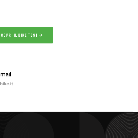
a la bici per uno o più giorni prima
acquisto.
SCOPRI IL BIKE TEST
-mail
ike.it