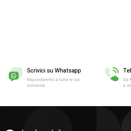
Scrivici su Whatsapp
Te
Risponderemo a tutte le tue
Da M
domande.
e da