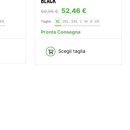
BLACK
52,46 €
69,95 €
XS
Taglie:
XL
2XL
3XL
L
M
S
XS
Pronta Consegna
Scegli taglia
ERVIZIO ESCLUSIVO
IKE TEST
 l’esperienza