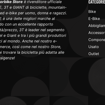
Categori
orbike Store
è rivenditore ufficiale
, 3T e GIANT di biciclette, mountain-
Bike
 ed e-bike per uomo, donna e ragazzi.
 è una delle migliori marche al
E-Bike
o con un eccellente rapporto
Abbiglia
ità/prezzo, 3T è leader nel segmento
Accessori
l e Giant e tra i più grandi produttori
Componen
ici al mondo. Anche nel nostro e-
erce, così come nel nostro Store,
Usato
i trovare la bicicletta più adatta alle
Outlet
esigenze!