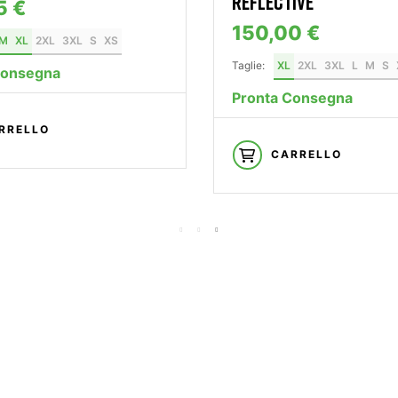
REFLECTIVE
5 €
150,00 €
M
XL
2XL
3XL
S
XS
Taglie:
XL
2XL
3XL
L
M
S
Consegna
Pronta Consegna
RRELLO
CARRELLO
—— S
B
Vivi