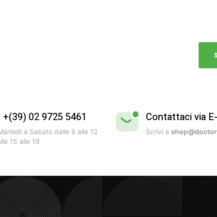
Test
dell’
l +(39) 02 9725 5461
Contattaci via E
artedì a Sabato dalle 9 alle 12
Scrivi a
shop@doctorb
lle 15 alle 19