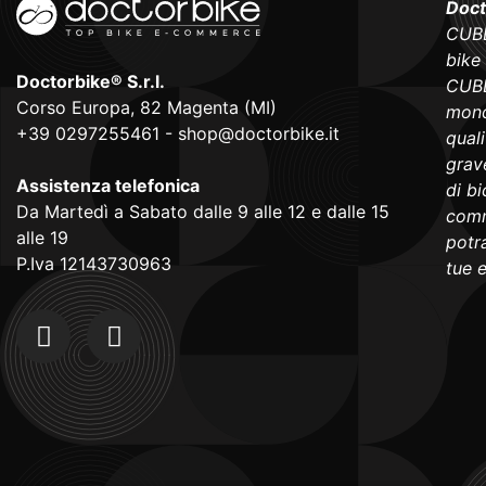
Doct
CUBE
bike
Doctorbike® S.r.l.
CUBE
Corso Europa, 82 Magenta (MI)
mond
+39 0297255461
-
shop@doctorbike.it
qual
grave
Assistenza telefonica
di b
Da Martedì a Sabato dalle 9 alle 12 e dalle 15
comm
alle 19
potra
P.Iva 12143730963
tue 