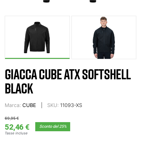
GIACCA CUBE ATX SOFTSHELL
BLACK
Marca:
CUBE
SKU:
11093-XS
69,95 €
52,46 €
Sconto del 25%
Tasse incluse