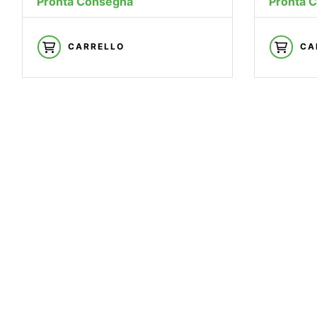
Pronta Consegna
Pronta 
CARRELLO
CA