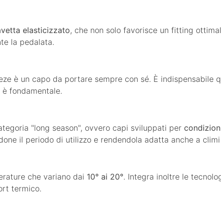
vetta elasticizzato
, che non solo favorisce un fitting otti
e la pedalata.
eeze è un capo da portare sempre con sé. È indispensabile q
o è fondamentale.
categoria "long season", ovvero capi sviluppati per
condizion
one il periodo di utilizzo e rendendola adatta anche a climi 
erature che variano dai
10° ai 20°
. Integra inoltre le tecnol
ort termico.