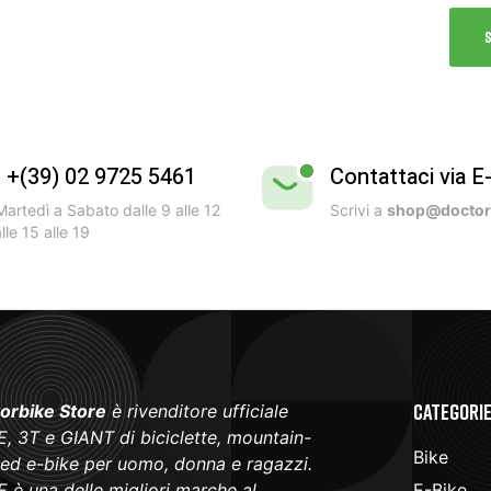
l +(39) 02 9725 5461
Contattaci via E
artedì a Sabato dalle 9 alle 12
Scrivi a
shop@doctorb
lle 15 alle 19
Categori
orbike Store
è rivenditore ufficiale
, 3T e GIANT di biciclette, mountain-
Bike
 ed e-bike per uomo, donna e ragazzi.
 è una delle migliori marche al
E-Bike