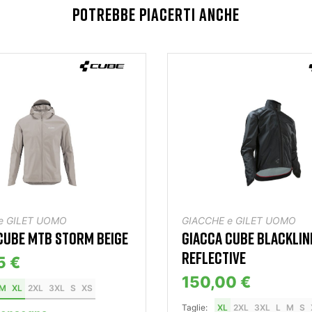
POTREBBE PIACERTI ANCHE
e GILET UOMO
GIACCHE e GILET UOMO
CUBE MTB STORM BEIGE
GIACCA CUBE BLACKLIN
REFLECTIVE
5 €
150,00 €
M
XL
2XL
3XL
S
XS
Taglie:
XL
2XL
3XL
L
M
S