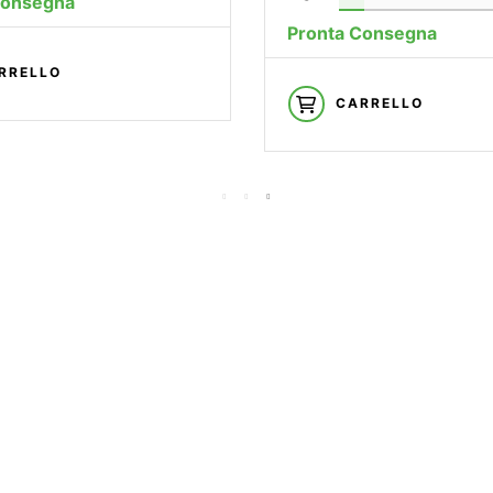
Consegna
Pronta Consegna
RRELLO
CARRELLO
—— S
B
Vivi
Test
dell’