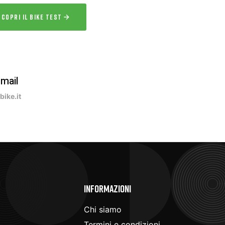
SCOPRI IL BIKE TEST
-mail
ike.it
e
Informazioni
Chi siamo
Termini e condizioni