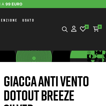
I A
99 EURO
TENZIONE
USATO
0
0
GIACCA ANTI VENTO
DOTOUT BREEZE