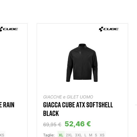
GIACCHE e GILET UOMO
E RAIN
GIACCA CUBE ATX SOFTSHELL
BLACK
52,46 €
69,95 €
XS
Taglie:
XL
2XL
3XL
L
M
S
XS