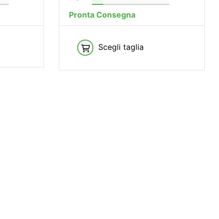
Pronta Consegna
Scegli taglia
ERVIZIO ESCLUSIVO
IKE TEST
 l’esperienza
a la bici per uno o più giorni prima
acquisto.