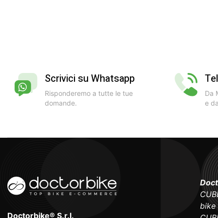
Scrivici su Whatsapp
Te
Risponderemo a tutte le tue
Da M
domande.
e da
Doct
CUBE
bike
Doctorbike® S.r.l.
CUBE