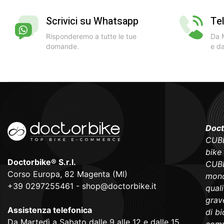
Scrivici su Whatsapp
Te
Risponderemo a tutte le tue
Da M
domande.
e da
Doct
CUBE
bike
Doctorbike® S.r.l.
CUBE
Corso Europa, 82 Magenta (MI)
mond
+39 0297255461
-
shop@doctorbike.it
qual
grave
Assistenza telefonica
di b
Da Martedì a Sabato dalle 9 alle 12 e dalle 15