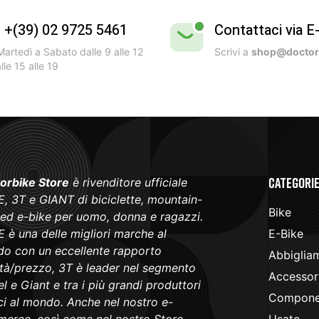
l +(39) 02 9725 5461
Contattaci via E
artedì a Sabato dalle 9 alle 12
Scrivi a
shop@doctorb
lle 15 alle 19
Categori
orbike Store
è rivenditore ufficiale
, 3T e GIANT di biciclette, mountain-
Bike
 ed e-bike per uomo, donna e ragazzi.
 è una delle migliori marche al
E-Bike
o con un eccellente rapporto
Abbiglia
ità/prezzo, 3T è leader nel segmento
Accessori
l e Giant e tra i più grandi produttori
Componen
ici al mondo. Anche nel nostro e-