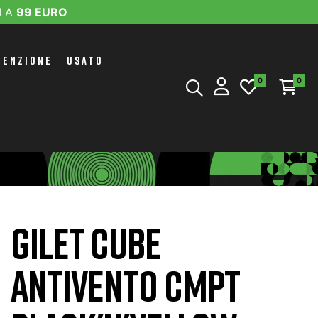
I A
99 EURO
TENZIONE
USATO
0
0
GILET CUBE
ANTIVENTO CMPT