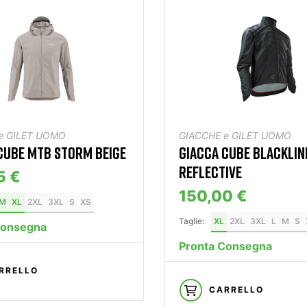
e GILET UOMO
GIACCHE e GILET UOMO
CUBE MTB STORM BEIGE
GIACCA CUBE BLACKLIN
REFLECTIVE
5 €
150,00 €
M
XL
2XL
3XL
S
XS
Taglie:
XL
2XL
3XL
L
M
S
Consegna
Pronta Consegna
RRELLO
CARRELLO