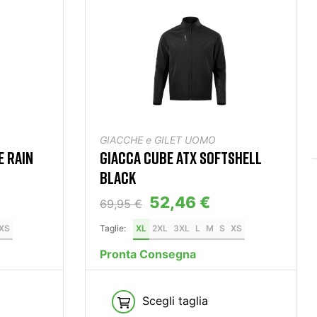
GIACCHE e GILET UOMO
E RAIN
GIACCA CUBE ATX SOFTSHELL
BLACK
52,46 €
69,95 €
XS
Taglie:
XL
2XL
3XL
L
M
S
XS
Pronta Consegna
Scegli taglia