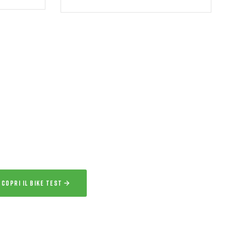
ERVIZIO ESCLUSIVO
IKE TEST
 l’esperienza
a la bici per uno o più giorni prima
acquisto.
SCOPRI IL BIKE TEST