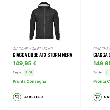
GIACCHE e GILET UOMO
GIACCHE 
GIACCA CUBE ATX STORM NERA
GIACCA 
149,95 €
149,9
Taglie:
S
XL
Taglie:
L
Pronta Consegna
Pronta 
CARRELLO
CA