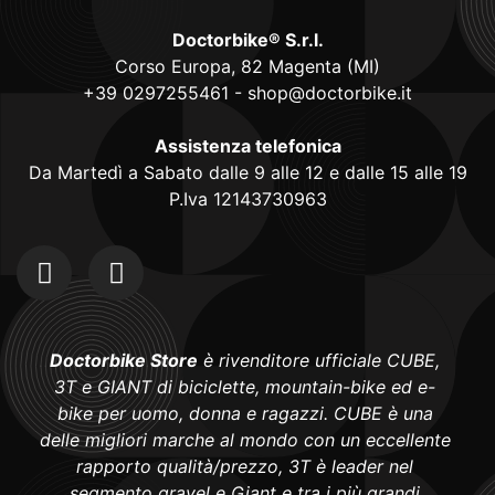
Doctorbike® S.r.l.
Corso Europa, 82 Magenta (MI)
+39 0297255461
-
shop@doctorbike.it
Assistenza telefonica
Da Martedì a Sabato dalle 9 alle 12 e dalle 15 alle 19
P.Iva 12143730963
Doctorbike Store
è rivenditore ufficiale CUBE,
3T e GIANT di biciclette, mountain-bike ed e-
bike per uomo, donna e ragazzi. CUBE è una
delle migliori marche al mondo con un eccellente
rapporto qualità/prezzo, 3T è leader nel
segmento gravel e Giant e tra i più grandi