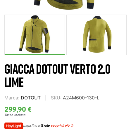
GIACCA DOTOUT VERTO 2.0
LIME
Marca:
DOTOUT
SKU:
A24M600-130-L
299,90 €
Tasse incluse
paga fino a
12 rate
,
scopri di più