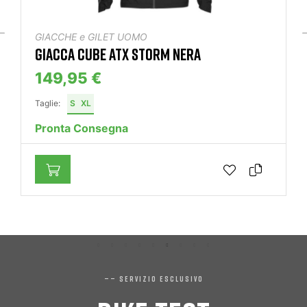
GIACCHE e GILET UOMO
GIACCA CUBE ATX STORM NERA
149,95 €
Taglie:
S
XL
Pronta Consegna
—— SERVIZIO ESCLUSIVO