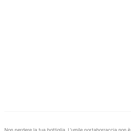
Non perdere la tua bottiglia. L'umile portaborraccia non è