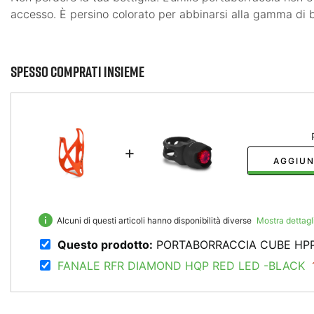
accesso. È persino colorato per abbinarsi alla gamma di 
Spesso comprati insieme
+
AGGIUN
info
Alcuni di questi articoli hanno disponibilità diverse
Mostra dettagl
Questo prodotto:
PORTABORRACCIA CUBE HPP m
FANALE RFR DIAMOND HQP RED LED -BLACK