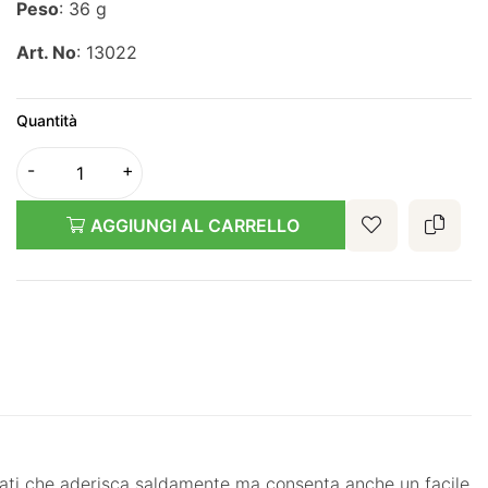
Peso
: 36 g
Art. No
: 13022
Quantità
AGGIUNGI AL CARRELLO
curati che aderisca saldamente ma consenta anche un facile