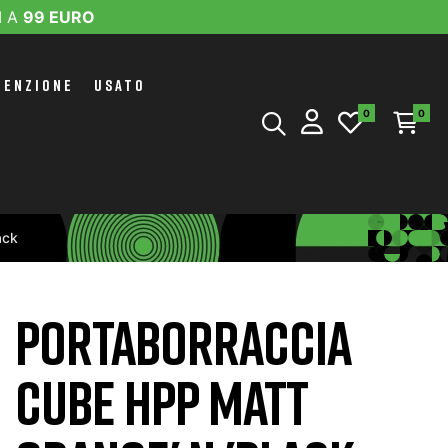
I A
99 EURO
TENZIONE
USATO
0
0
ack
PORTABORRACCIA
CUBE HPP MATT