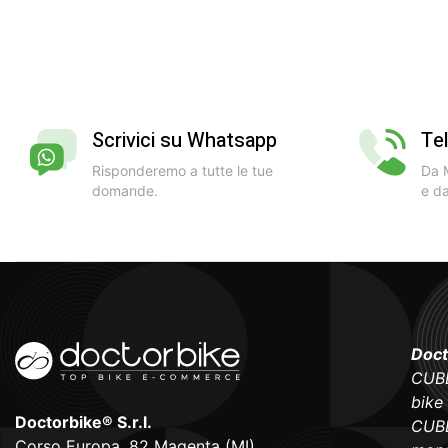
Scrivici su Whatsapp
Te
Risponderemo a tutte le tue
Da M
domande.
e da
Doct
CUBE
bike
Doctorbike® S.r.l.
CUBE
Corso Europa, 82 Magenta (MI)