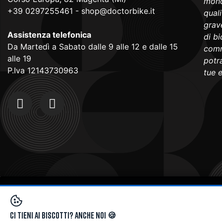
mond
+39 0297255461
-
shop@doctorbike.it
qual
grave
Assistenza telefonica
di b
Da Martedì a Sabato dalle 9 alle 12 e dalle 15
comm
alle 19
potra
P.Iva 12143730963
tue 
Copyright © 2024
Doctorbike.it
. All rights reserved
Ci tieni ai biscotti? Anche noi 🍪