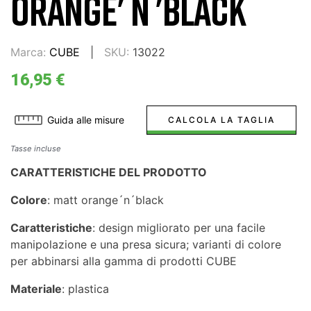
ORANGE' N 'BLACK
Marca:
CUBE
SKU:
13022
16,95 €
Guida alle misure
CALCOLA LA TAGLIA
Tasse incluse
CARATTERISTICHE DEL PRODOTTO
Colore
: matt orange´n´black
Caratteristiche
: design migliorato per una facile
manipolazione e una presa sicura; varianti di colore
per abbinarsi alla gamma di prodotti CUBE
Materiale
: plastica