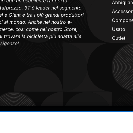
o con un eccellente rapporto
Abbiglia
ità/prezzo, 3T è leader nel segmento
Accessori
l e Giant e tra i più grandi produttori
Componen
ici al mondo. Anche nel nostro e-
erce, così come nel nostro Store,
Usato
i trovare la bicicletta più adatta alle
Outlet
esigenze!