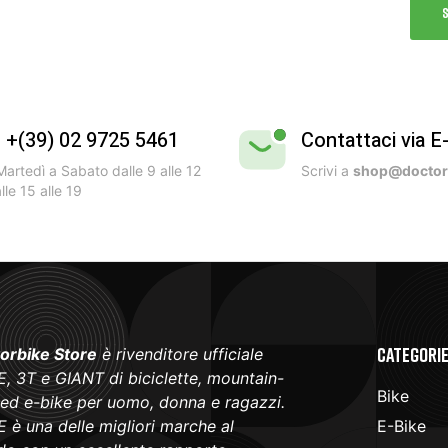
l +(39) 02 9725 5461
Contattaci via E
artedì a Sabato dalle 9 alle 12
Scrivi a
shop@doctorb
lle 15 alle 19
Categori
orbike Store
è rivenditore ufficiale
, 3T e GIANT di biciclette, mountain-
Bike
 ed e-bike per uomo, donna e ragazzi.
 è una delle migliori marche al
E-Bike