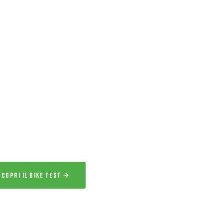
ERVIZIO ESCLUSIVO
IKE TEST
 l’esperienza
a la bici per uno o più giorni prima
acquisto.
SCOPRI IL BIKE TEST