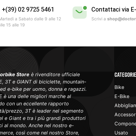
l +(39) 02 9725 5461
Contattaci via E
artedì a Sabato dalle 9 alle 12
Scrivi a
shop@doctorb
lle 15 alle 19
Categori
orbike Store
è rivenditore ufficiale
, 3T e GIANT di biciclette, mountain-
Bike
 ed e-bike per uomo, donna e ragazzi.
 è una delle migliori marche al
E-Bike
o con un eccellente rapporto
Abbiglia
ità/prezzo, 3T è leader nel segmento
Accessori
l e Giant e tra i più grandi produttori
Componen
ici al mondo. Anche nel nostro e-
erce, così come nel nostro Store,
Usato