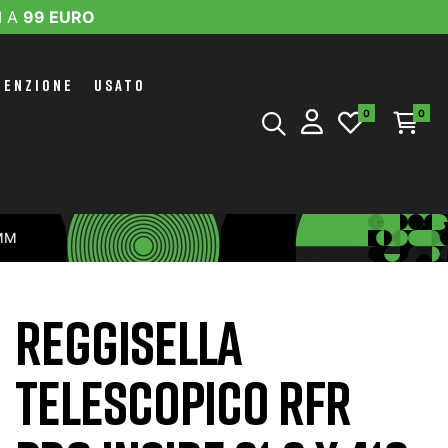
I A
99 EURO
TENZIONE
USATO
0
0
 MM
REGGISELLA
TELESCOPICO RFR