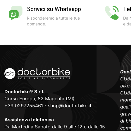
Scrivici su Whatsapp
Te
Risponderemo a tutte le tue
Da M
domande.
e da
Doct
CUBE
bike
Doctorbike® S.r.l.
CUBE
Corso Europa, 82 Magenta (MI)
mond
+39 0297255461
-
shop@doctorbike.it
qual
grave
Assistenza telefonica
di b
Da Martedì a Sabato dalle 9 alle 12 e dalle 15
comm