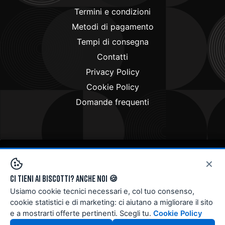
Termini e condizioni
Metodi di pagamento
Tempi di consegna
Contatti
Privacy Policy
Cookie Policy
Domande frequenti
×
Copyright © 2024
Doctorbike.it
. All rights reserved
Ci tieni ai biscotti? Anche noi 🍪
Usiamo cookie tecnici necessari e, col tuo consenso,
cookie statistici e di marketing: ci aiutano a migliorare il sito
e a mostrarti offerte pertinenti. Scegli tu.
Cookie Policy