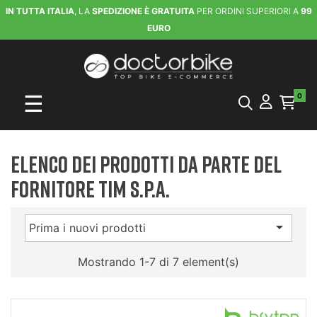
IN TUTTA ITALIA
, LA
SPEDIZIONE È GRATUITA
PER ORDINI SUPERIORI A
99
EURO
navigazione Toggle
☰
0
Elenco dei prodotti da parte del
fornitore TIM S.p.A.

Prima i nuovi prodotti
Mostrando 1-7 di 7 element(s)