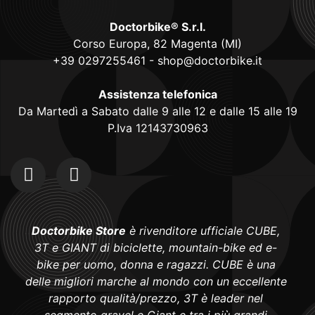
Doctorbike® S.r.l.
Corso Europa, 82 Magenta (MI)
+39 0297255461
-
shop@doctorbike.it
Assistenza telefonica
Da Martedì a Sabato dalle 9 alle 12 e dalle 15 alle 19
P.Iva 12143730963
Doctorbike Store
è rivenditore ufficiale CUBE,
3T e GIANT di biciclette, mountain-bike ed e-
bike per uomo, donna e ragazzi. CUBE è una
delle migliori marche al mondo con un eccellente
rapporto qualità/prezzo, 3T è leader nel
segmento gravel e Giant e tra i più grandi