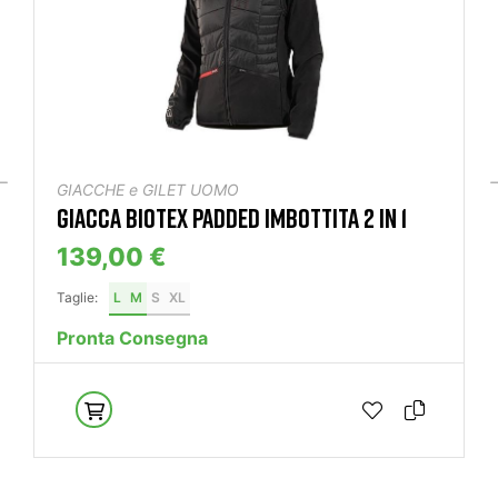
GIACCHE e GILET UOMO
GIACCA BIOTEX PADDED IMBOTTITA 2 IN 1
139,00 €
Taglie:
L
M
S
XL
Pronta Consegna