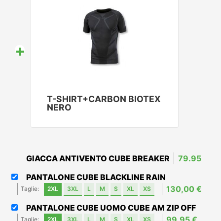
+
T-SHIRT+CARBON BIOTEX
NERO
GIACCA ANTIVENTO CUBE BREAKER
79.95
PANTALONE CUBE BLACKLINE RAIN
130,00 €
Taglie:
2XL
3XL
L
M
S
XL
XS
PANTALONE CUBE UOMO CUBE AM ZIP OFF
99,95 €
Taglie:
2XL
3XL
L
M
S
XL
XS