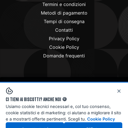
Termini e condizioni
Metodi di pagamento
Tempi di consegna
Contatti
Privacy Policy
Cookie Policy
Domande frequenti
×
Copyright © 2024
Doctorbike.it
. All rights reserved
Ci tieni ai biscotti? Anche noi 🍪
Usiamo cookie tecnici necessari e, col tuo consenso,
cookie statistici e di marketing: ci aiutano a migliorare il sito
e a mostrarti offerte pertinenti. Scegli tu.
Cookie Policy