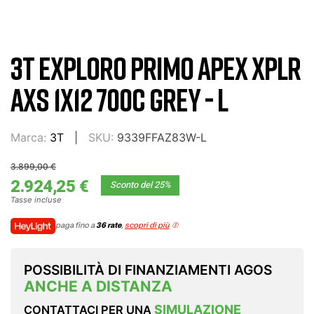
3T EXPLORO PRIMO APEX XPLR
AXS 1X12 700C GREY - L
Marca:
3T
SKU:
9339FFAZ83W-L
3.899,00 €
2.924,25 €
Sconto del 25%
Tasse incluse
paga fino a
36 rate
,
scopri di più
POSSIBILITÀ DI FINANZIAMENTI AGOS
ANCHE A DISTANZA
SIMULAZIONE
CONTATTACI PER UNA