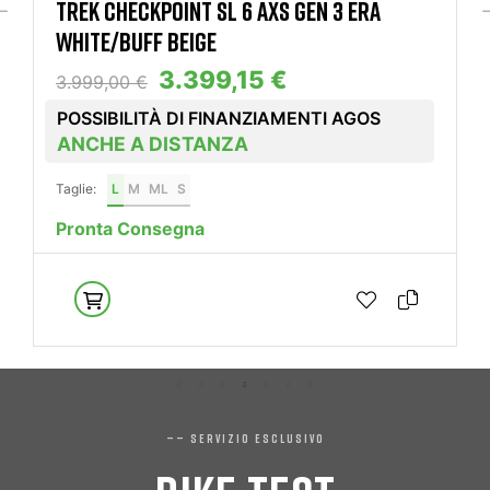
TREK CHECKPOINT SL 6 AXS GEN 3 ERA
WHITE/BUFF BEIGE
3.399,15 €
3.999,00 €
POSSIBILITÀ DI FINANZIAMENTI AGOS
ANCHE A DISTANZA
Taglie:
L
M
ML
S
Pronta Consegna
—— SERVIZIO ESCLUSIVO