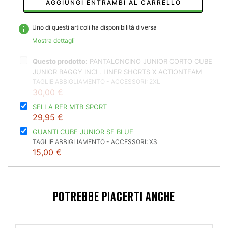
AGGIUNGI ENTRAMBI AL CARRELLO
info
Uno di questi articoli ha disponibilità diversa
Mostra dettagli
Questo prodotto:
PANTALONCINO JUNIOR CORTO CUBE
JUNIOR BAGGY INCL. LINER SHORTS X ACTIONTEAM
TAGLIE ABBIGLIAMENTO - ACCESSORI: 2XL
30,00 €
SELLA RFR MTB SPORT
29,95 €
GUANTI CUBE JUNIOR SF BLUE
TAGLIE ABBIGLIAMENTO - ACCESSORI: XS
15,00 €
POTREBBE PIACERTI ANCHE