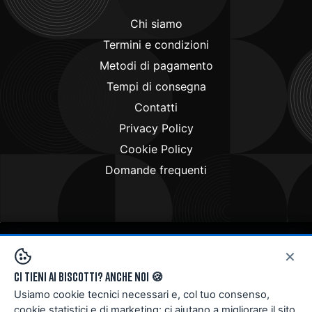
Chi siamo
Termini e condizioni
Metodi di pagamento
Tempi di consegna
Contatti
Privacy Policy
Cookie Policy
Domande frequenti
×
Copyright © 2024
Doctorbike.it
. All rights reserved
Ci tieni ai biscotti? Anche noi 🍪
Usiamo cookie tecnici necessari e, col tuo consenso,
cookie statistici e di marketing: ci aiutano a migliorare il sito