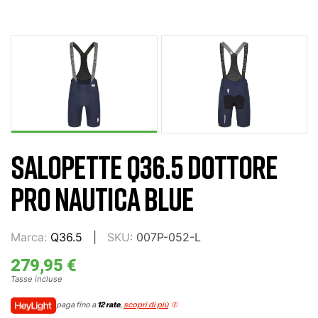
SALOPETTE Q36.5 DOTTORE
PRO NAUTICA BLUE
Marca:
Q36.5
SKU:
007P-052-L
279,95 €
Tasse incluse
paga fino a
12 rate
,
scopri di più