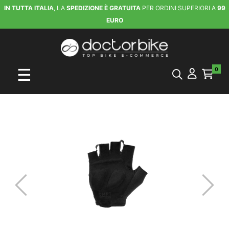
IN TUTTA ITALIA
, LA
SPEDIZIONE È GRATUITA
PER ORDINI SUPERIORI A
99
EURO
navigazione Toggle
☰
0